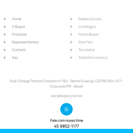
Useful Links
Our Services
Home
Redes Sociais
A Biopol
Catálogos
Produtos
Portal Biopol
Representantes
Star Flex
Contato
Tecnostar
Sac
Trabalhe conosco
Contact Info
Rua Cônega Tereza Chastelo n° 162 – Bairro Guarujá, CEP 85.804-517 –
Cascavel/PR – Brasil
sac@biopol.com.br
Fale com nosso time
45 9852-1177