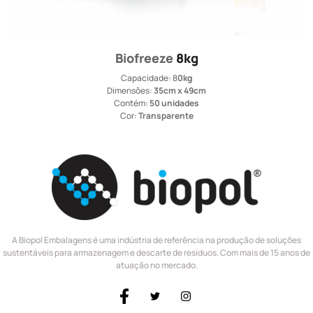
Biofreeze
8kg
Capacidade: 8
0kg
Dimensões:
35cm x 49cm
Contém:
50 unidades
Cor:
Transparente
A Biopol Embalagens é uma indústria de referência na produção de soluções
sustentáveis para armazenagem e descarte de resíduos. Com mais de 15 anos de
atuação no mercado.