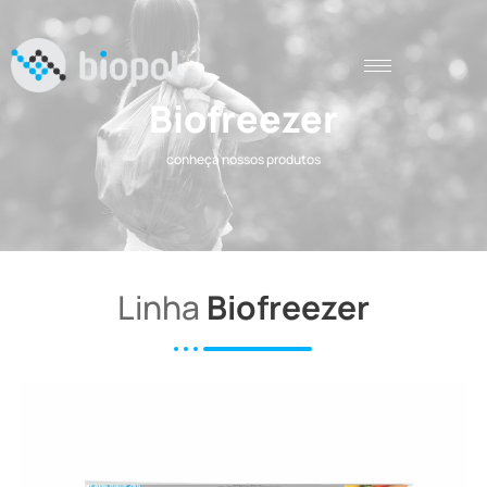
Biofreezer
conheça nossos produtos
Linha
Biofreezer