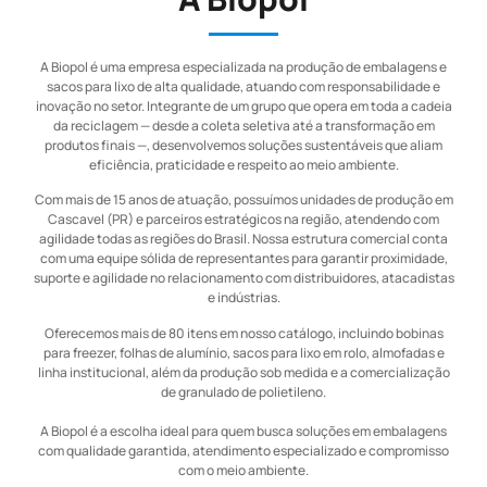
A Biopol é uma empresa especializada na produção de embalagens e
sacos para lixo de alta qualidade, atuando com responsabilidade e
inovação no setor. Integrante de um grupo que opera em toda a cadeia
da reciclagem — desde a coleta seletiva até a transformação em
produtos finais —, desenvolvemos soluções sustentáveis que aliam
eficiência, praticidade e respeito ao meio ambiente.
Com mais de 15 anos de atuação, possuímos unidades de produção em
Cascavel (PR) e parceiros estratégicos na região, atendendo com
agilidade todas as regiões do Brasil. Nossa estrutura comercial conta
com uma equipe sólida de representantes para garantir proximidade,
suporte e agilidade no relacionamento com distribuidores, atacadistas
e indústrias.
Oferecemos mais de 80 itens em nosso catálogo, incluindo bobinas
para freezer, folhas de alumínio, sacos para lixo em rolo, almofadas e
linha institucional, além da produção sob medida e a comercialização
de granulado de polietileno.
A Biopol é a escolha ideal para quem busca soluções em embalagens
com qualidade garantida, atendimento especializado e compromisso
com o meio ambiente.