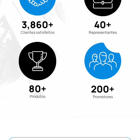
3,860
+
40
+
Clientes satisfeitos
Representantes
80
+
200
+
Produtos
Promotores