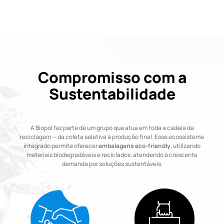
Compromisso com a
Sustentabilidade
A Biopol faz parte de um grupo que atua em toda a cadeia da
reciclagem — da coleta seletiva à produção final. Esse ecossistema
integrado permite oferecer
embalagens eco-friendly
, utilizando
materiais biodegradáveis e reciclados, atendendo à crescente
demanda por soluções sustentáveis.